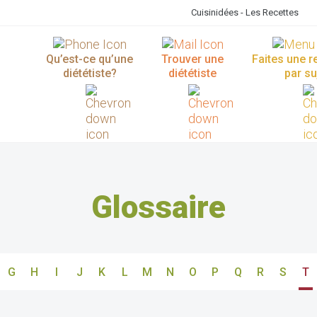
Cuisinidées - Les Recettes
Qu’est-ce qu’une
Trouver une
Faites une 
diététiste?
diététiste
par su
Glossaire
G
H
I
J
K
L
M
N
O
P
Q
R
S
T