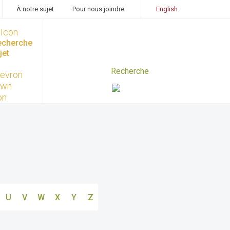
À notre sujet
Pour nous joindre
English
recherche
jet
U
V
W
X
Y
Z