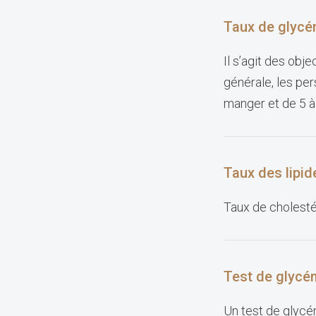
Taux de glycé
Il s’agit des obj
générale, les pe
manger et de 5 
Taux des lipi
Taux de cholestér
Test de glycé
Un test de glycém