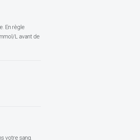
e. En règle
7 mmol/L avant de
ns votre sang.