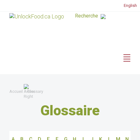
English
Accueil
Glossary
Glossaire
A
B
C
D
E
F
G
H
I
J
K
L
M
N