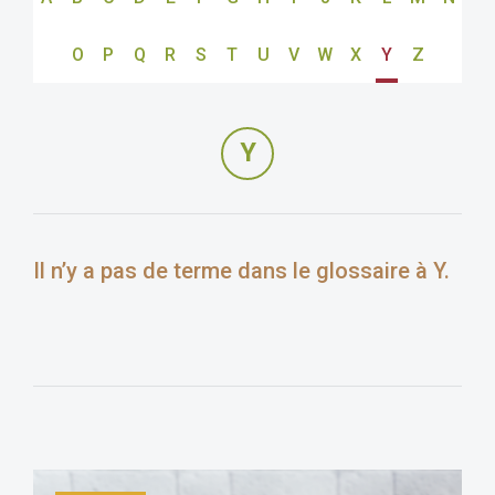
O
P
Q
R
S
T
U
V
W
X
Y
Z
Y
Il n’y a pas de terme dans le glossaire à Y.