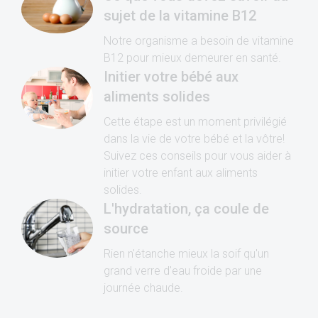
sujet de la vitamine B12
Notre organisme a besoin de vitamine
B12 pour mieux demeurer en santé.
Initier votre béb
é aux
aliments solides
Cette étape est un moment privilégié
dans la vie de votre bébé et la vôtre!
Suivez ces conseils pour vous aider à
initier votre enfant aux aliments
solides.
L'hydratation, ça coule de
source
Rien n'étanche mieux la soif qu'un
grand verre d'eau froide par une
journée chaude.